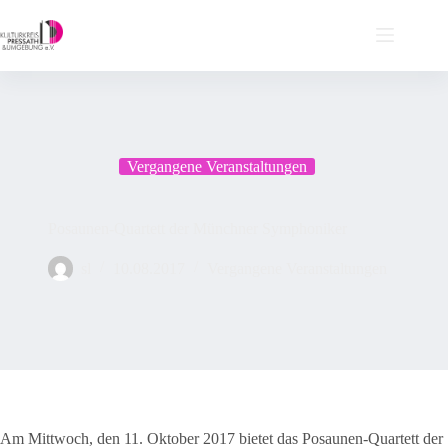
Zum
Inhalt
springen
Vergangene Veranstaltungen
Posaunen-Quartett der Münchner Symphoniker
sl
10.08.2017
Vergangene Veranstaltungen
Am Mittwoch, den 11. Oktober 2017 bietet das Posaunen-Quartett der