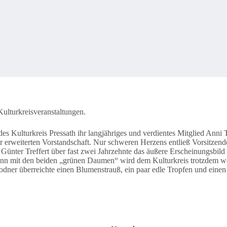
Kulturkreisveranstaltungen.
 Kulturkreis Pressath ihr langjähriges und verdientes Mitglied Anni Tr
der erweiterten Vorstandschaft. Nur schweren Herzens entließ Vorsitzen
ünter Treffert über fast zwei Jahrzehnte das äußere Erscheinungsbild 
nn mit den beiden „grünen Daumen“ wird dem Kulturkreis trotzdem wei
odner überreichte einen Blumenstrauß, ein paar edle Tropfen und einen 