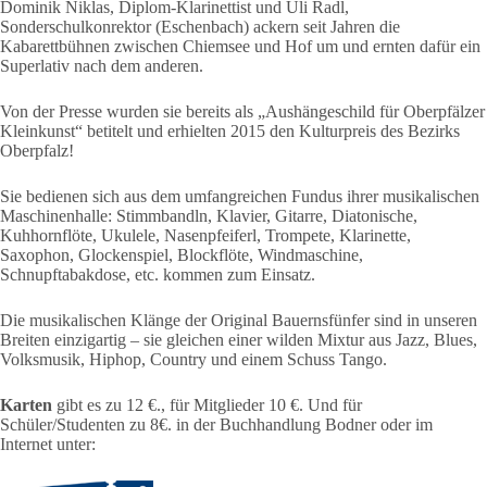
Dominik Niklas, Diplom-Klarinettist und Uli Radl,
Sonderschulkonrektor (Eschenbach) ackern seit Jahren die
Kabarettbühnen zwischen Chiemsee und Hof um und ernten dafür ein
Superlativ nach dem anderen.
Von der Presse wurden sie bereits als „Aushängeschild für Oberpfälzer
Kleinkunst“ betitelt und erhielten 2015 den Kulturpreis des Bezirks
Oberpfalz!
Sie bedienen sich aus dem umfangreichen Fundus ihrer musikalischen
Maschinenhalle: Stimmbandln, Klavier, Gitarre, Diatonische,
Kuhhornflöte, Ukulele, Nasenpfeiferl, Trompete, Klarinette,
Saxophon, Glockenspiel, Blockflöte, Windmaschine,
Schnupftabakdose, etc. kommen zum Einsatz.
Die musikalischen Klänge der Original Bauernsfünfer sind in unseren
Breiten einzigartig – sie gleichen einer wilden Mixtur aus Jazz, Blues,
Volksmusik, Hiphop, Country und einem Schuss Tango.
Karten
gibt es zu 12 €., für Mitglieder 10 €. Und für
Schüler/Studenten zu 8€. in der Buchhandlung Bodner oder im
Internet unter: